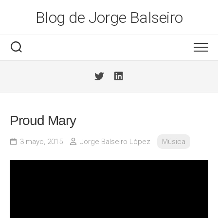
Saltar
Blog de Jorge Balseiro
al
contenido
Proud Mary
3 mayo, 2015
Jorge Balseiro López
Música