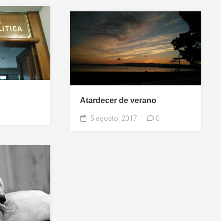
Tracy
|
Mi
rojita
Atardecer de verano
5 agosto, 2017
0