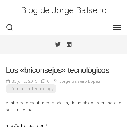
Saltar
Blog de Jorge Balseiro
al
contenido
Los «briconsejos» tecnológicos
30 junio, 2015
0
Jorge Balseiro López
Information Technology
Acabo de descubrir esta página, de un chico argentino que
se llama Adrian.
http://adriantips.com/