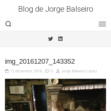
Saltar
Blog de Jorge Balseiro
al
contenido
img_20161207_143352
12 diciembre, 2016
0
Jorge Balseiro López