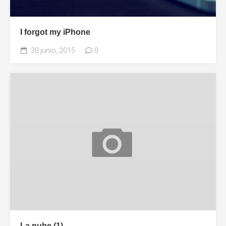
I forgot my iPhone
30 junio, 2015
0
La nube (1)