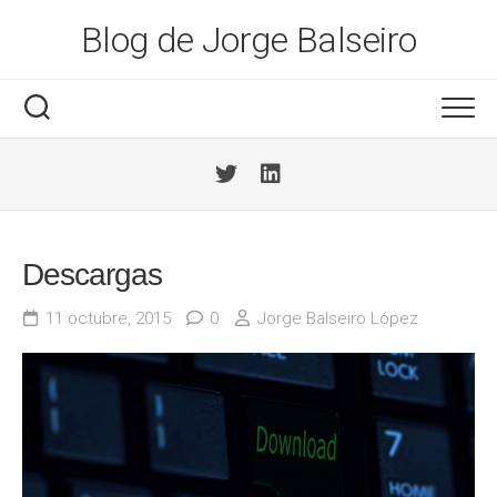
Saltar
Blog de Jorge Balseiro
al
contenido
Descargas
11 octubre, 2015
0
Jorge Balseiro López