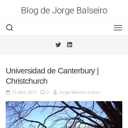
Saltar
Blog de Jorge Balseiro
al
contenido
Universidad de Canterbury |
Christchurch
15 abril, 2015
0
Jorge Balseiro López